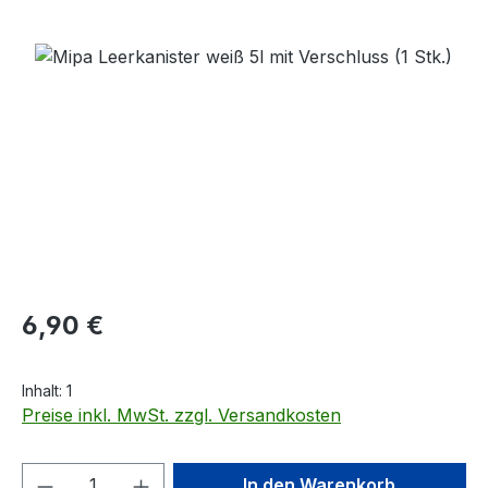
Bildergalerie überspringen
Regulärer Preis:
6,90 €
Inhalt:
1
Preise inkl. MwSt. zzgl. Versandkosten
Produkt Anzahl: Gib den gewünschten We
In den Warenkorb