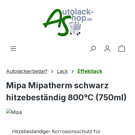
Zum Hauptinhalt springen
Ware
Autolackierbedarf
Lack
Effektlack
Mipa Mipatherm schwarz
hitzebeständig 800°C (750ml)
Hitzebeständiger Korrosionsschutz für