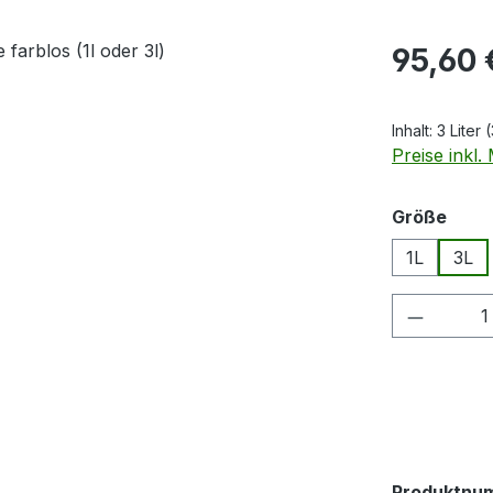
Regulärer Pr
95,60 
Inhalt:
3 Liter
(
Preise inkl
ausw
Größe
1L
3L
Produkt
Produktnu