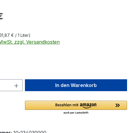
eis:
€
31,87 € / 1 Liter)
. MwSt. zzgl. Versandkosten
ählen
 Anzahl: Gib den gewünschten Wert ein 
In den Warenkorb
mmer:
10-234030000