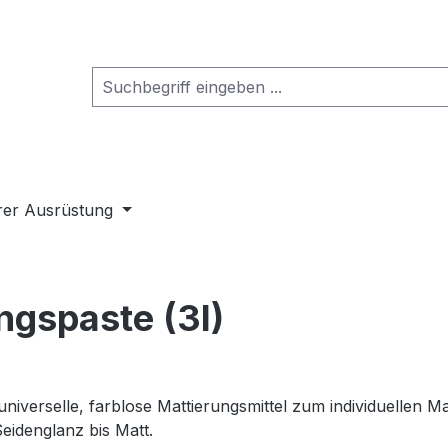
rer Ausrüstung
ngspaste (3l)
niverselle, farblose Mattierungsmittel zum individuellen M
eidenglanz bis Matt.