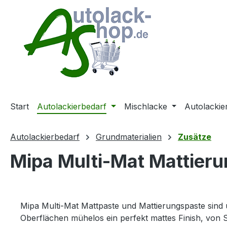
m Hauptinhalt springen
Zur Suche springen
Zur Hauptnavigation springen
Start
Autolackierbedarf
Mischlacke
Autolackie
Autolackierbedarf
Grundmaterialien
Zusätze
Mipa Multi-Mat Mattieru
Mipa Multi-Mat Mattpaste und Mattierungspaste sind u
Oberflächen mühelos ein perfekt mattes Finish, von S