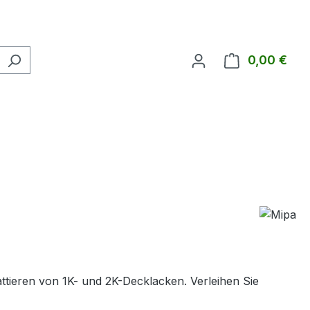
0,00 €
Ware
attieren von 1K- und 2K-Decklacken. Verleihen Sie