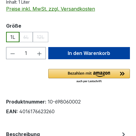
Inhalt:
1 Liter
Preise inkl. MwSt. zzgl. Versandkosten
auswählen
Größe
1L
6L
12L
(Diese Option ist zurzeit nicht verfügbar.)
(Diese Option ist zurzeit nicht verfügbar.)
Produkt Anzahl: Gib den gewünschten We
In den Warenkorb
Produktnummer:
10-698060002
EAN:
4016176623260
Beschreibung