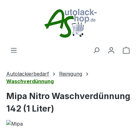
Zum Hauptinhalt springen
Ware
Autolackierbedarf
Reinigung
Waschverdünnung
Mipa Nitro Waschverdünnung
142 (1 Liter)