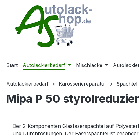
m Hauptinhalt springen
Zur Suche springen
Zur Hauptnavigation springen
Start
Autolackierbedarf
Mischlacke
Autolackie
Autolackierbedarf
Karosseriereparatur
Spachtel
Mipa P 50 styrolreduzier
Der 2-Komponenten Glasfaserspachtel auf Polyesterh
und Durchrostungen. Der Faserspachtel ist besonders