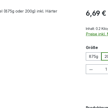
Regulärer Pr
6,69 €
Inhalt:
0.2 Ki
Preise inkl
ausw
Größe
875g
2
Produkt
Produktnu