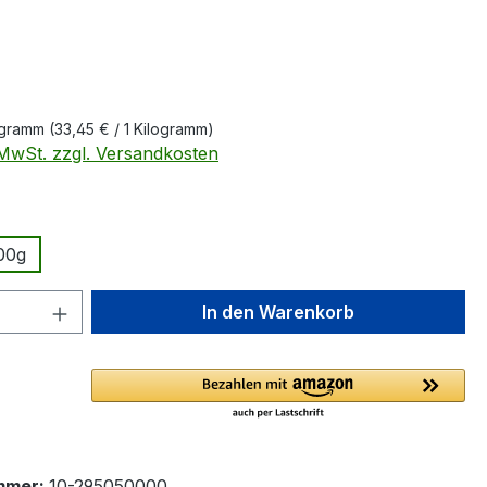
eis:
logramm
(33,45 € / 1 Kilogramm)
. MwSt. zzgl. Versandkosten
ählen
00g
 Anzahl: Gib den gewünschten Wert ein 
In den Warenkorb
mmer:
10-295050000