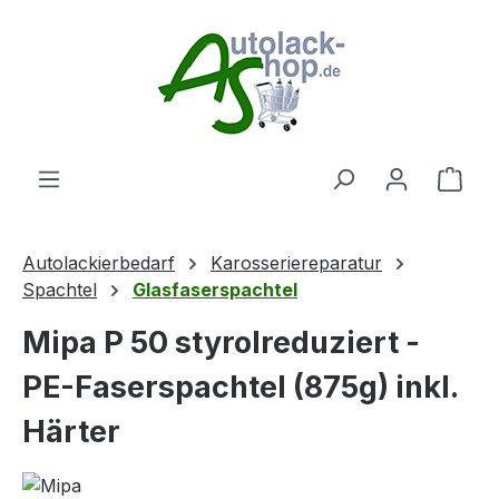
Zum Hauptinhalt springen
Ware
Autolackierbedarf
Karosseriereparatur
Spachtel
Glasfaserspachtel
Mipa P 50 styrolreduziert -
PE-Faserspachtel (875g) inkl.
Härter