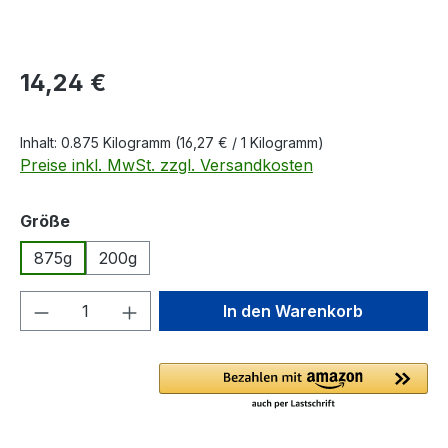
Regulärer Preis:
14,24 €
Inhalt:
0.875 Kilogramm
(16,27 € / 1 Kilogramm)
Preise inkl. MwSt. zzgl. Versandkosten
auswählen
Größe
875g
200g
Produkt Anzahl: Gib den gewünschten We
In den Warenkorb