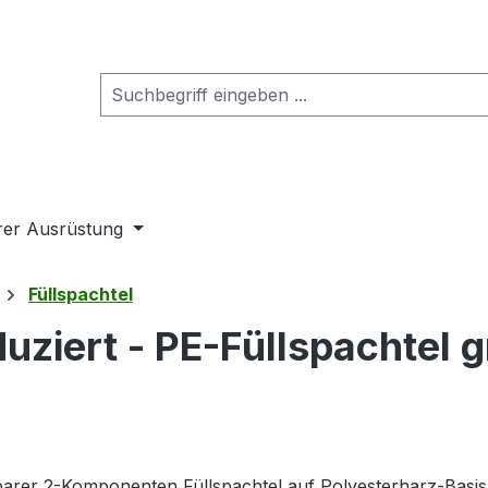
rer Ausrüstung
Füllspachtel
uziert - PE-Füllspachtel g
ifbarer 2-Komponenten Füllspachtel auf Polyesterharz-Basi