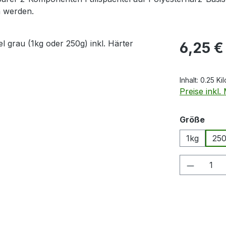
n werden.
Regulärer Pr
6,25 €
Inhalt:
0.25 K
Preise inkl
ausw
Größe
1kg
25
Produkt