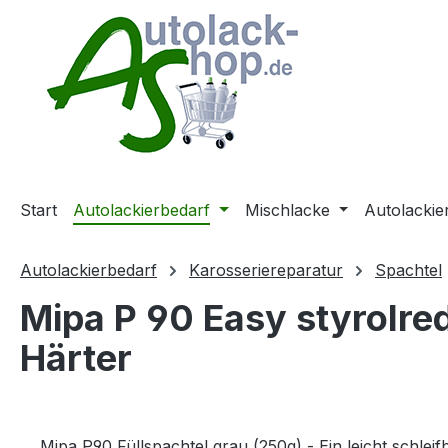
m Hauptinhalt springen
Zur Suche springen
Zur Hauptnavigation springen
Start
Autolackierbedarf
Mischlacke
Autolackie
Autolackierbedarf
Karosseriereparatur
Spachtel
Mipa P 90 Easy styrolred
Härter
Mipa P90 Füllspachtel grau (250g) - Ein leicht schle