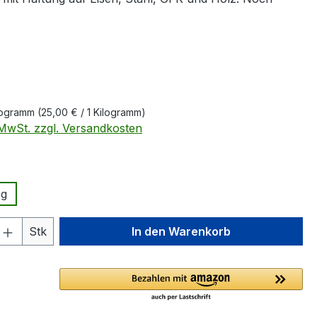
eis:
ilogramm
(25,00 € / 1 Kilogramm)
. MwSt. zzgl. Versandkosten
ählen
0g
 Anzahl: Gib den gewünschten Wert ein 
Stk
In den Warenkorb