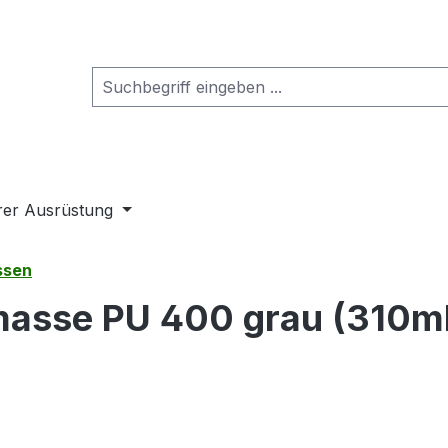
rer Ausrüstung
ssen
masse PU 400 grau (310ml