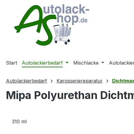
m Hauptinhalt springen
Zur Suche springen
Zur Hauptnavigation springen
Start
Autolackierbedarf
Mischlacke
Autolackie
Autolackierbedarf
Karosseriereparatur
Dichtma
Mipa Polyurethan Dicht
310 ml