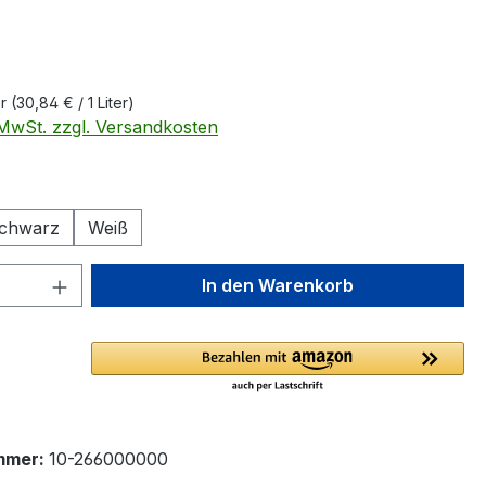
eis:
er
(30,84 € / 1 Liter)
. MwSt. zzgl. Versandkosten
ählen
chwarz
Weiß
 Anzahl: Gib den gewünschten Wert ein 
In den Warenkorb
mmer:
10-266000000