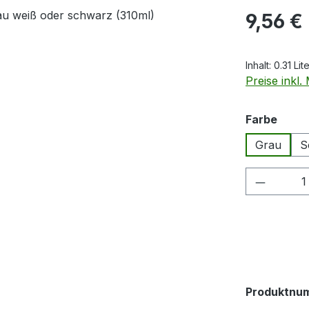
Regulärer Pr
9,56 €
Inhalt:
0.31 Lit
Preise inkl
ausw
Farbe
Grau
S
Produkt
Produktnu