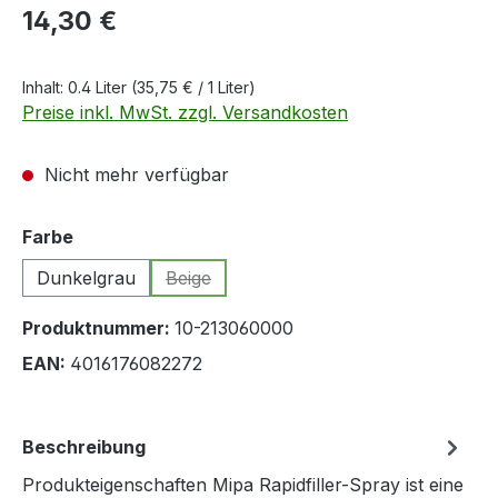
Regulärer Preis:
14,30 €
Inhalt:
0.4 Liter
(35,75 € / 1 Liter)
Preise inkl. MwSt. zzgl. Versandkosten
Nicht mehr verfügbar
auswählen
Farbe
Dunkelgrau
Beige
(Diese Option ist zurzeit nicht verfügbar.)
Produktnummer:
10-213060000
EAN:
4016176082272
Beschreibung
Produkteigenschaften Mipa Rapidfiller-Spray ist eine