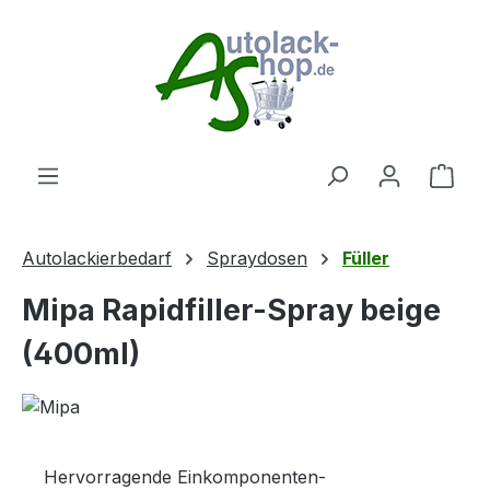
Zum Hauptinhalt springen
Ware
Autolackierbedarf
Spraydosen
Füller
Mipa Rapidfiller-Spray beige
(400ml)
Hervorragende Einkomponenten-