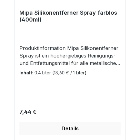
Mipa Silikonentferner Spray farblos
(400ml)
Produktinformation Mipa Silikonentferner
Spray ist ein hochergiebiges Reinigungs-
und Entfettungsmittel für alle metallischen
und polymeren Werkstoffe. Entfernt
Inhalt:
0.4 Liter
(18,60 € / 1 Liter)
Silikon, Fett, Öl, Wachs, Schmutz, Teer
und Ruß mühelos und verstärkt das
Haftungsvermögen. Entfetten und
reinigen von metallischen und polymeren
Werkstoffen Universell einsetzbar gegen
Regulärer Preis:
7,44 €
Fette, Öle, Wachse, Verschmutzungen,
etc. Einfache Handhabung Hohe
Details
Zeitersparnis Anwendbar auf alle
metallischen und polymeren Werkstoffen,