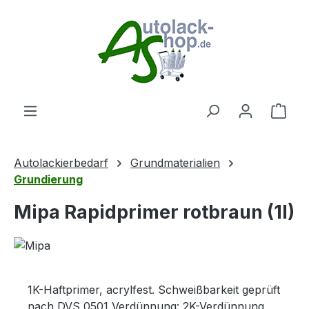
Zum Hauptinhalt springen
Ware
Autolackierbedarf
Grundmaterialien
Grundierung
Mipa Rapidprimer rotbraun (1l)
1K-Haftprimer, acrylfest. Schweißbarkeit geprüft
nach DVS 0501 Verdünnung: 2K-Verdünnung