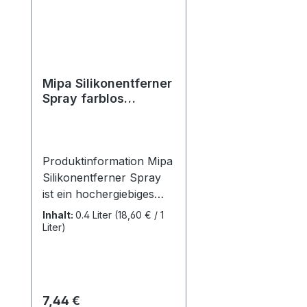
Mipa Silikonentferner
Spray farblos
(400ml)
Produktinformation Mipa
Silikonentferner Spray
ist ein hochergiebiges
Reinigungs- und
Inhalt:
0.4 Liter
(18,60 € / 1
Entfettungsmittel für alle
Liter)
metallischen und
polymeren Werkstoffe.
Entfernt Silikon, Fett, Öl,
Wachs, Schmutz, Teer
Regulärer Preis:
7,44 €