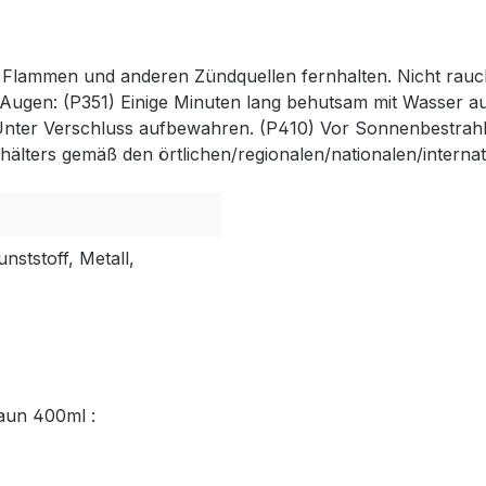
n Flammen und anderen Zündquellen fernhalten. Nicht rau
 Augen: (P351) Einige Minuten lang behutsam mit Wasser a
 Unter Verschluss aufbewahren. (P410) Vor Sonnenbestrah
älters gemäß den örtlichen/regionalen/nationalen/internat
nststoff, Metall,
raun 400ml :