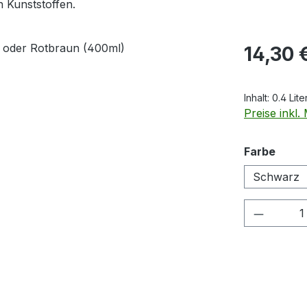
 Kunststoffen.
Regulärer Pr
14,30 
Inhalt:
0.4 Lite
Preise inkl
ausw
Farbe
Schwarz
Produkt