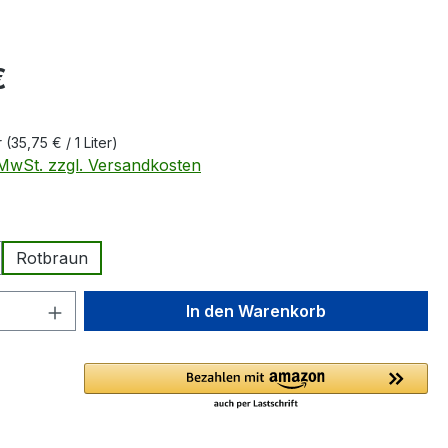
eis:
€
r
(35,75 € / 1 Liter)
. MwSt. zzgl. Versandkosten
ählen
Rotbraun
 Anzahl: Gib den gewünschten Wert ein 
In den Warenkorb