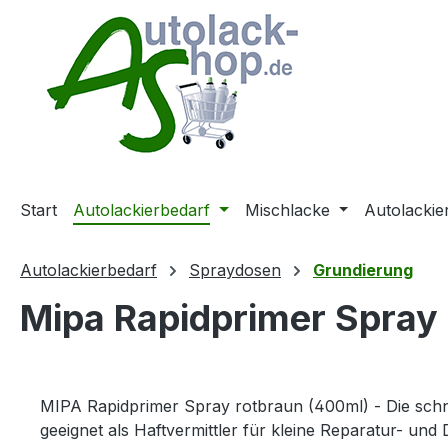
m Hauptinhalt springen
Zur Suche springen
Zur Hauptnavigation springen
Start
Autolackierbedarf
Mischlacke
Autolackie
Autolackierbedarf
Spraydosen
Grundierung
Mipa Rapidprimer Spray
MIPA Rapidprimer Spray rotbraun (400ml) - Die sch
geeignet als Haftvermittler für kleine Reparatur- und