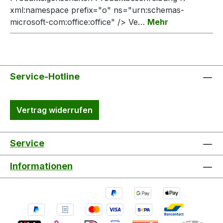
xml:namespace prefix="o" ns="urn:schemas-
microsoft-com:office:office" /> Ve…
Mehr
Service-Hotline
Vertrag widerrufen
Service
Informationen