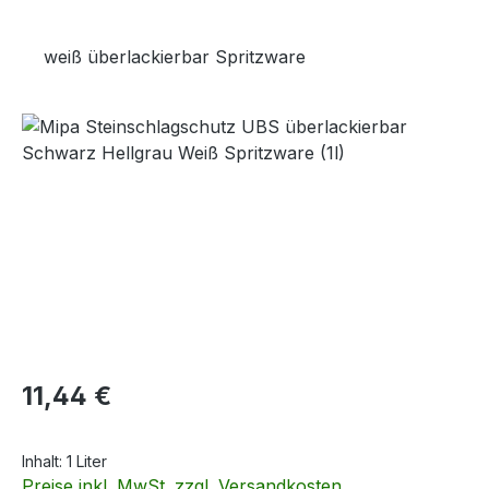
weiß überlackierbar Spritzware
Bildergalerie überspringen
Regulärer Preis:
11,44 €
Inhalt:
1 Liter
Preise inkl. MwSt. zzgl. Versandkosten