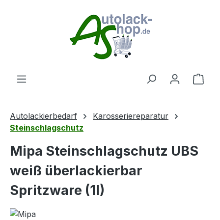
Zum Hauptinhalt springen
Ware
Autolackierbedarf
Karosseriereparatur
Steinschlagschutz
Mipa Steinschlagschutz UBS
weiß überlackierbar
Spritzware (1l)