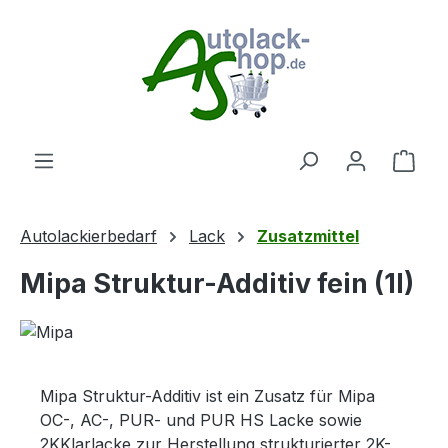
Zum Hauptinhalt springen
Ware
Autolackierbedarf
Lack
Zusatzmittel
Mipa Struktur-Additiv fein (1l)
Mipa Struktur-Additiv ist ein Zusatz für Mipa
OC-, AC-, PUR- und PUR HS Lacke sowie
2KKlarlacke zur Herstellung strukturierter 2K-