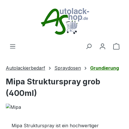
Zum Hauptinhalt springen
Ware
Autolackierbedarf
Spraydosen
Grundierung
Mipa Strukturspray grob
(400ml)
Mipa Strukturspray ist ein hochwertiger