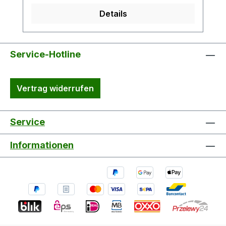
Acryllacken, z. B. Mipa Kunststofflack-
Details
Spray Gewährleistet eine gleichmäßig
strukturierte Oberfläche
Farbton:transparent Strukturierung: fein
Untergrund im PKW-Bereich übliche
Service-Hotline
Kunststoffe wie ABS, PVC, PC, PS, PA,
PP/EPDM Vorbereitung Dose vor
Vertrag widerrufen
Gebrauch 1 - 2 min kräftig schütteln!
Probesprühen - Spritzabstand ca. 20 - 30
cm2 - 3 Spritzgänge, Trockenschichtdicke
Service
30 - 40 μm 3 - 5 min zwischen den
Spritzgängen warten Nach Gebrauch
Informationen
Spraydose auf den Kopf stellen und Düse
leersprühen, dies verhindert das
Eintrocknen des Lackmaterials im
Düsenkopf Trockenzeiten bei 20 °C
Staubtrocken nach ca. 5 - 10 min
Überlackierbar nach ca. 10 min VOC-
Gesetzgebung: EU-Grenzwert für das