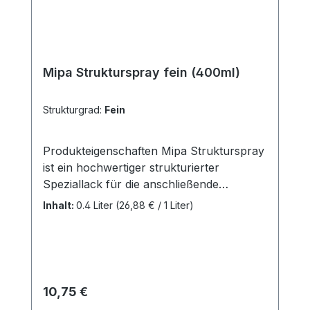
Mipa Strukturspray fein (400ml)
Strukturgrad:
Fein
Produkteigenschaften Mipa Strukturspray
ist ein hochwertiger strukturierter
Speziallack für die anschließende
Lackierung von Kunststoffteilen.
Inhalt:
0.4 Liter
(26,88 € / 1 Liter)
Besonders geeignet zur
Wiederherstellungvon Kunststoffteilen an
PKW, LKW, Hobby und Industrie. Ohne
Kunststoffprimer verarbeitbar.
Hervorragende Haftung Schnell
Regulärer Preis:
10,75 €
trocknend Überlackierbar mit Mipa 1K-