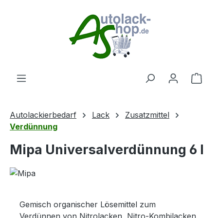
Zum Hauptinhalt springen
Ware
Autolackierbedarf
Lack
Zusatzmittel
Verdünnung
Mipa Universalverdünnung 6 l
Gemisch organischer Lösemittel zum
Verdünnen von Nitrolacken, Nitro-Kombilacken,