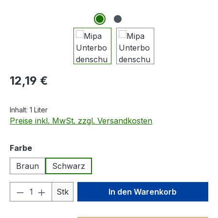
Regulärer Preis:
12,19 €
Inhalt:
1 Liter
Preise inkl. MwSt. zzgl. Versandkosten
auswählen
Farbe
Braun
Schwarz
Produkt Anzahl: Gib den gewünschten We
Stk
In den Warenkorb