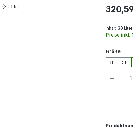
Regulärer Pr
320,59
Inhalt:
30 Lite
Preise inkl
ausw
Größe
1L
5L
Produkt
Produktnu