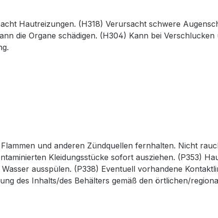
rsacht Hautreizungen. (H318) Verursacht schwere Augensc
nn die Organe schädigen. (H304) Kann bei Verschlucken un
ng.
 Flammen und anderen Zündquellen fernhalten. Nicht rauch
ontaminierten Kleidungsstücke sofort ausziehen. (P353) H
t Wasser ausspülen. (P338) Eventuell vorhandene Kontaktli
g des Inhalts/des Behälters gemäß den örtlichen/regionale