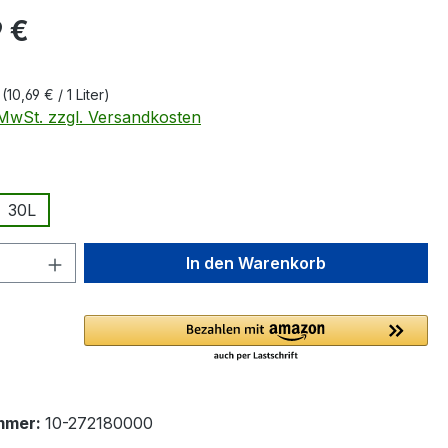
eis:
 €
r
(10,69 € / 1 Liter)
. MwSt. zzgl. Versandkosten
ählen
30L
 Anzahl: Gib den gewünschten Wert ein 
In den Warenkorb
mmer:
10-272180000