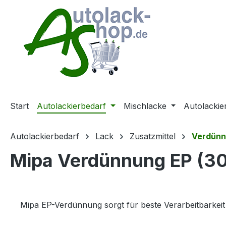
m Hauptinhalt springen
Zur Suche springen
Zur Hauptnavigation springen
Start
Autolackierbedarf
Mischlacke
Autolackie
Autolackierbedarf
Lack
Zusatzmittel
Verdün
Mipa Verdünnung EP (30 
Mipa EP-Verdünnung sorgt für beste Verarbeitbarkeit 