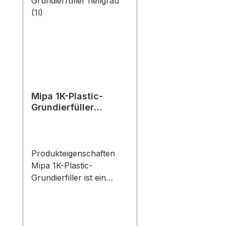
Mipa 1K-Plastic-
Grundierfüller
hellgrau (1l)
Produkteigenschaften
Mipa 1K-Plastic-
Grundierfiller ist ein
füllender,
schnelltrocknender
Kunststoffprimer für den