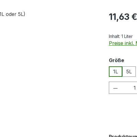
Regulärer Pr
11,63 
Inhalt:
1 Liter
Preise inkl
ausw
Größe
1L
5L
Produkt
Produktnu