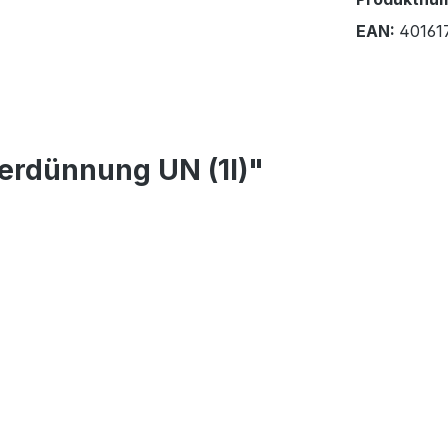
EAN:
40161
erdünnung UN (1l)"