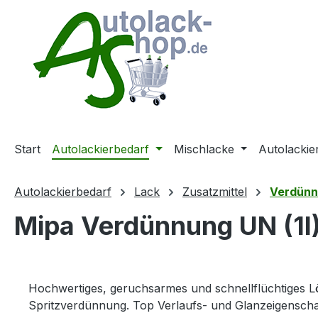
m Hauptinhalt springen
Zur Suche springen
Zur Hauptnavigation springen
Start
Autolackierbedarf
Mischlacke
Autolackie
Autolackierbedarf
Lack
Zusatzmittel
Verdün
Mipa Verdünnung UN (1l
Hochwertiges, geruchsarmes und schnellflüchtiges L
Spritzverdünnung. Top Verlaufs- und Glanzeigenscha