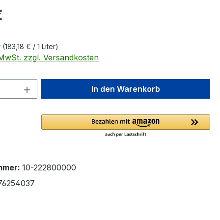
eis:
€
r
(183,18 € / 1 Liter)
. MwSt. zzgl. Versandkosten
 Anzahl: Gib den gewünschten Wert ein 
In den Warenkorb
mmer:
10-222800000
76254037