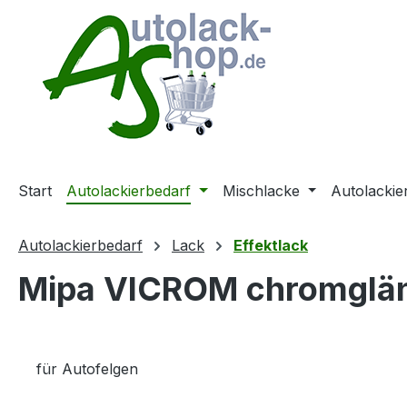
m Hauptinhalt springen
Zur Suche springen
Zur Hauptnavigation springen
Start
Autolackierbedarf
Mischlacke
Autolackie
Autolackierbedarf
Lack
Effektlack
Mipa VICROM chromglänz
für Autofelgen