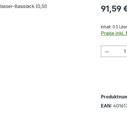
Regulärer Pr
91,59 
Inhalt:
0.5 Lite
Preise inkl
Produkt
Produktnu
EAN:
40161