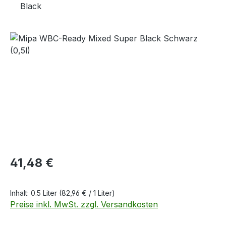
Black
Bildergalerie überspringen
Regulärer Preis:
41,48 €
Inhalt:
0.5 Liter
(82,96 € / 1 Liter)
Preise inkl. MwSt. zzgl. Versandkosten