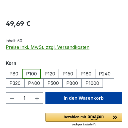
Regulärer Preis:
49,69 €
Inhalt:
50
Preise inkl. MwSt. zzgl. Versandkosten
auswählen
Korn
P80
P100
P120
P150
P180
P240
P320
P400
P500
P800
P1000
Produkt Anzahl: Gib den gewünschten We
In den Warenkorb