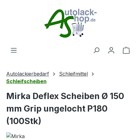
Zum Hauptinhalt springen
Ware
Autolackierbedarf
Schleifmittel
Schleifscheiben
Mirka Deflex Scheiben Ø 150
mm Grip ungelocht P180
(100Stk)