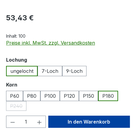
Regulärer Preis:
53,43 €
Inhalt:
100
Preise inkl. MwSt. zzgl. Versandkosten
auswählen
Lochung
ungelocht
7-Loch
9-Loch
auswählen
Korn
P60
P80
P100
P120
P150
P180
P240
(Diese Option ist zurzeit nicht verfügbar.)
Produkt Anzahl: Gib den gewünschten We
In den Warenkorb