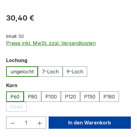
Regulärer Preis:
30,40 €
Inhalt:
50
Preise inkl. MwSt. zzgl. Versandkosten
auswählen
Lochung
ungelocht
7-Loch
9-Loch
auswählen
Korn
P60
P80
P100
P120
P150
P180
P240
(Diese Option ist zurzeit nicht verfügbar.)
Produkt Anzahl: Gib den gewünschten We
In den Warenkorb