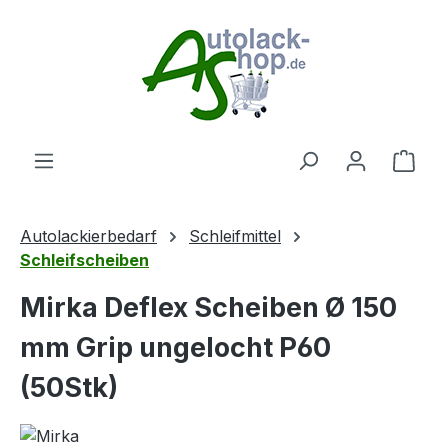
Zum Hauptinhalt springen
Ware
Autolackierbedarf
Schleifmittel
Schleifscheiben
Mirka Deflex Scheiben Ø 150
mm Grip ungelocht P60
(50Stk)