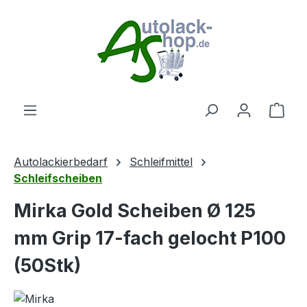
Zum Hauptinhalt springen
Ware
Autolackierbedarf
Schleifmittel
Schleifscheiben
Mirka Gold Scheiben Ø 125
mm Grip 17-fach gelocht P100
(50Stk)