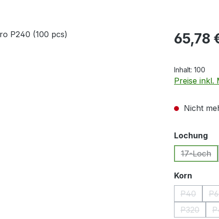
Regulärer Pr
65,78 
Inhalt:
100
Preise inkl
Nicht meh
au
Lochung
17-Loch
(Diese 
auswä
Korn
P40
P6
(Diese Opt
(
P320
P
(Diese Op