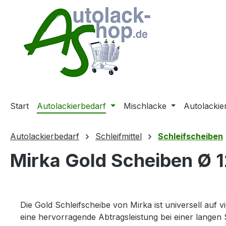
m Hauptinhalt springen
Zur Suche springen
Zur Hauptnavigation springen
Start
Autolackierbedarf
Mischlacke
Autolackie
Autolackierbedarf
Schleifmittel
Schleifscheiben
Mirka Gold Scheiben Ø 1
Die Gold Schleifscheibe von Mirka ist universell a
eine hervorragende Abtragsleistung bei einer langen 