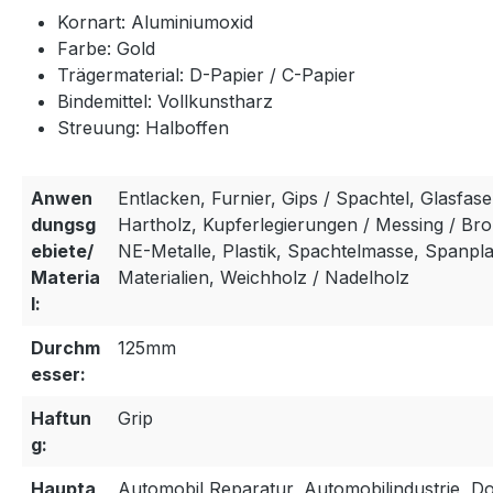
Kornart: Aluminiumoxid
Farbe: Gold
Trägermaterial: D-Papier / C-Papier
Bindemittel: Vollkunstharz
Streuung: Halboffen
Anwen
Entlacken, Furnier, Gips / Spachtel, Glasfase
dungsg
Hartholz, Kupferlegierungen / Messing / Bron
ebiete/
NE-Metalle, Plastik, Spachtelmasse, Spanpla
Materia
Materialien, Weichholz / Nadelholz
l:
Durchm
125mm
esser:
Haftun
Grip
g:
Haupta
Automobil Reparatur, Automobilindustrie, Do 