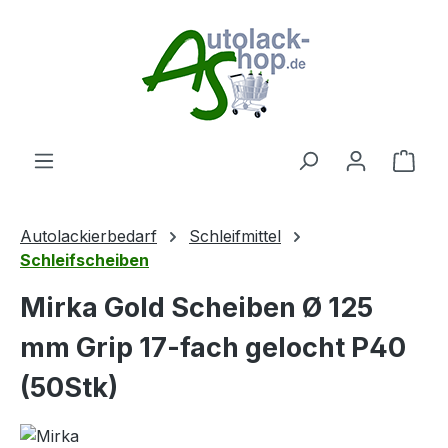
Zum Hauptinhalt springen
Ware
Autolackierbedarf
Schleifmittel
Schleifscheiben
Mirka Gold Scheiben Ø 125
mm Grip 17-fach gelocht P40
(50Stk)