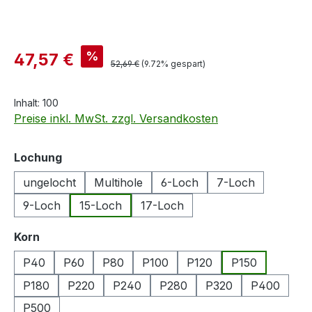
Verkaufspreis:
%
47,57 €
Regulärer Preis:
52,69 €
(9.72% gespart)
Inhalt:
100
Preise inkl. MwSt. zzgl. Versandkosten
auswählen
Lochung
ungelocht
Multihole
6-Loch
7-Loch
9-Loch
15-Loch
17-Loch
auswählen
Korn
P40
P60
P80
P100
P120
P150
P180
P220
P240
P280
P320
P400
P500