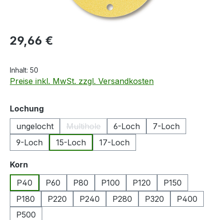
Regulärer Preis:
29,66 €
Inhalt:
50
Preise inkl. MwSt. zzgl. Versandkosten
auswählen
Lochung
ungelocht
Multihole
6-Loch
7-Loch
(Diese Option ist zurzeit nicht verfügbar.)
9-Loch
15-Loch
17-Loch
auswählen
Korn
P40
P60
P80
P100
P120
P150
P180
P220
P240
P280
P320
P400
P500