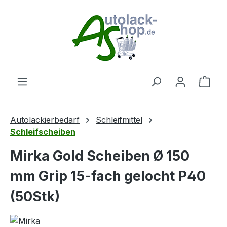
Zum Hauptinhalt springen
Ware
Autolackierbedarf
Schleifmittel
Schleifscheiben
Mirka Gold Scheiben Ø 150
mm Grip 15-fach gelocht P40
(50Stk)