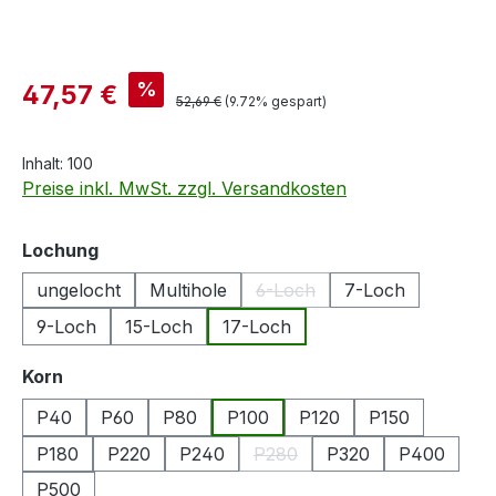
Verkaufspreis:
%
47,57 €
Regulärer Preis:
52,69 €
(9.72% gespart)
Inhalt:
100
Preise inkl. MwSt. zzgl. Versandkosten
auswählen
Lochung
ungelocht
Multihole
6-Loch
7-Loch
(Diese Option ist zurzeit nich
9-Loch
15-Loch
17-Loch
auswählen
Korn
P40
P60
P80
P100
P120
P150
P180
P220
P240
P280
P320
P400
(Diese Option ist zurzeit nicht
P500