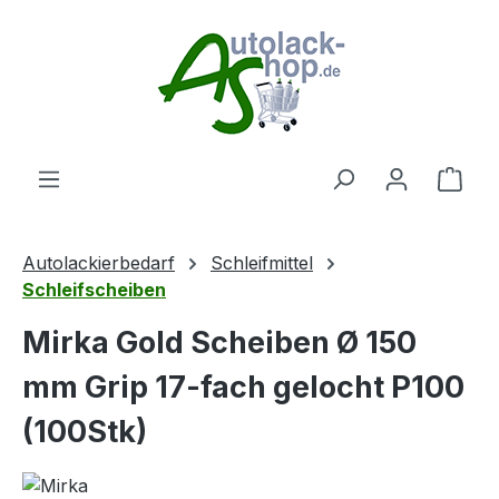
Zum Hauptinhalt springen
Ware
Autolackierbedarf
Schleifmittel
Schleifscheiben
Mirka Gold Scheiben Ø 150
mm Grip 17-fach gelocht P100
(100Stk)