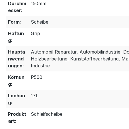
Durchm
150mm
esser:
Form:
Scheibe
Haftun
Grip
g:
Haupta
Automobil Reparatur, Automobilindustrie, Do 
nwend
Holzbearbeitung, Kunststoffbearbeitung, Ma
ungen:
Industrie
Körnun
P500
g:
Lochun
17L
g:
Produkt
Schleifscheibe
art: