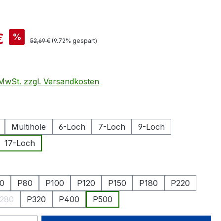
is:
€
%
Regulärer Preis:
52,69 €
(9.72% gespart)
. MwSt. zzgl. Versandkosten
swählen
Multihole
6-Loch
7-Loch
9-Loch
17-Loch
hlen
0
P80
P100
P120
P150
P180
P220
280
P320
P400
P500
(Diese Option ist zurzeit nicht verfügbar.)