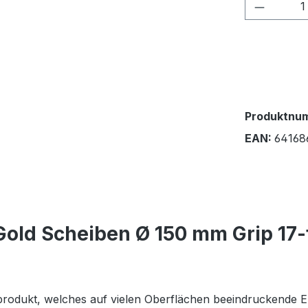
Produkt
Produktnu
EAN:
64168
old Scheiben Ø 150 mm Grip 17-
ndprodukt, welches auf vielen Oberflächen beeindruckende E