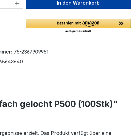
 Anzahl: Gib den gewünschten Wert ein 
In den Warenkorb
mmer:
75-2367909951
68643640
fach gelocht P500 (100Stk)"
rgebnisse erzielt. Das Produkt verfügt über eine