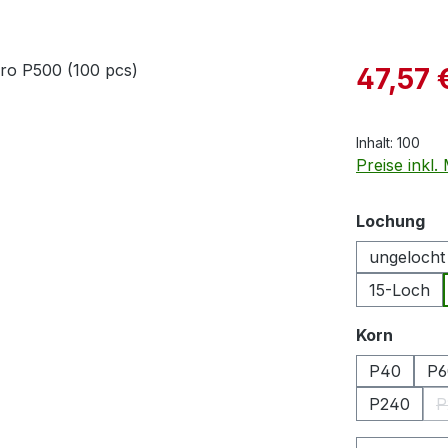
Verkaufspre
47,57 
Inhalt:
100
Preise inkl
au
Lochung
ungelocht
15-Loch
auswä
Korn
P40
P6
P240
P