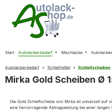
m Hauptinhalt springen
Zur Suche springen
Zur Hauptnavigation springen
Start
Autolackierbedarf
Mischlacke
Autolackie
Autolackierbedarf
Schleifmittel
Schleifscheiben
Mirka Gold Scheiben Ø 
Die Gold Schleifscheibe von Mirka ist universell a
eine hervorragende Abtragsleistung bei einer langen 