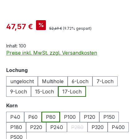
Verkaufspreis:
%
47,57 €
Regulärer Preis:
52,69 €
(9.72% gespart)
Inhalt:
100
Preise inkl. MwSt. zzgl. Versandkosten
auswählen
Lochung
ungelocht
Multihole
6-Loch
7-Loch
9-Loch
15-Loch
17-Loch
auswählen
Korn
P40
P60
P80
P100
P120
P150
P180
P220
P240
P280
P320
P400
(Diese Option ist zurzeit nicht
P500