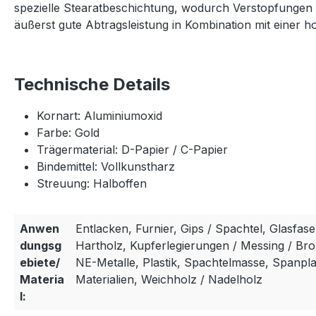
spezielle Stearatbeschichtung, wodurch Verstopfungen m
äußerst gute Abtragsleistung in Kombination mit einer ho
Technische Details
Kornart: Aluminiumoxid
Farbe: Gold
Trägermaterial: D-Papier / C-Papier
Bindemittel: Vollkunstharz
Streuung: Halboffen
Anwen
Entlacken, Furnier, Gips / Spachtel, Glasfase
dungsg
Hartholz, Kupferlegierungen / Messing / Bron
ebiete/
NE-Metalle, Plastik, Spachtelmasse, Spanpla
Materia
Materialien, Weichholz / Nadelholz
l: