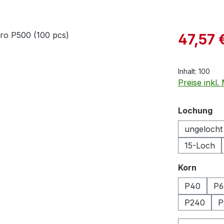
Verkaufspre
47,57 
Inhalt:
100
Preise inkl
au
Lochung
ungelocht
15-Loch
auswä
Korn
P40
P6
P240
P