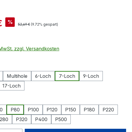
is:
€
%
Regulärer Preis:
52,69 €
(9.72% gespart)
. MwSt. zzgl. Versandkosten
swählen
Multihole
6-Loch
7-Loch
9-Loch
17-Loch
hlen
0
P80
P100
P120
P150
P180
P220
280
P320
P400
P500