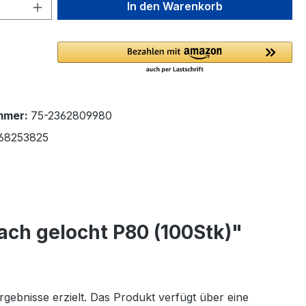
 Anzahl: Gib den gewünschten Wert ein 
In den Warenkorb
mmer:
75-2362809980
68253825
ach gelocht P80 (100Stk)"
rgebnisse erzielt. Das Produkt verfügt über eine