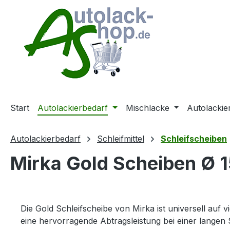
m Hauptinhalt springen
Zur Suche springen
Zur Hauptnavigation springen
Start
Autolackierbedarf
Mischlacke
Autolackie
Autolackierbedarf
Schleifmittel
Schleifscheiben
Mirka Gold Scheiben Ø 1
Die Gold Schleifscheibe von Mirka ist universell a
eine hervorragende Abtragsleistung bei einer langen 