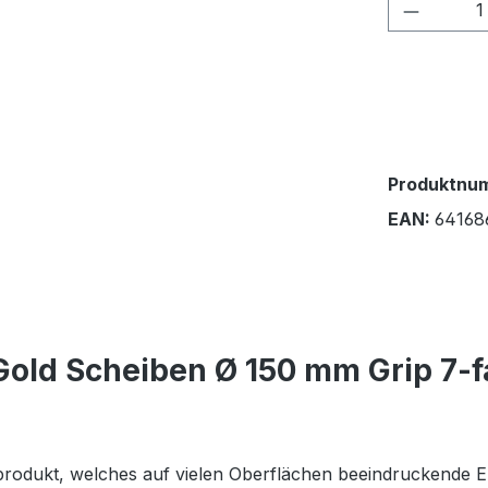
Produkt
Produktnu
EAN:
64168
old Scheiben Ø 150 mm Grip 7-f
ndprodukt, welches auf vielen Oberflächen beeindruckende E