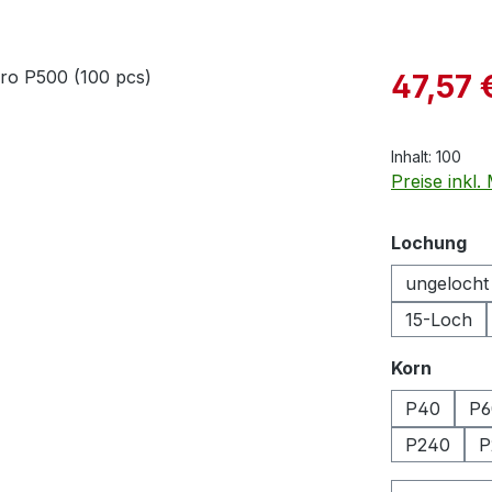
Verkaufspre
47,57 
Inhalt:
100
Preise inkl
au
Lochung
ungelocht
15-Loch
auswä
Korn
P40
P6
P240
P