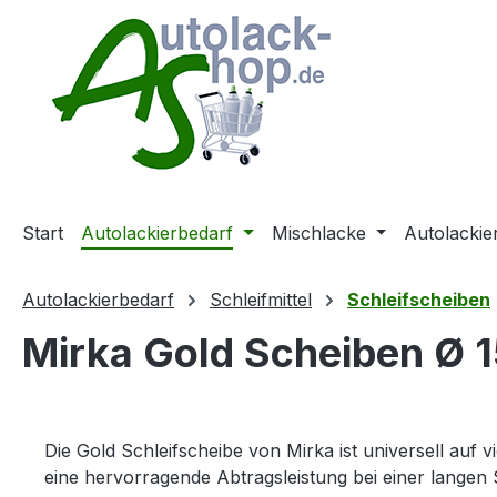
m Hauptinhalt springen
Zur Suche springen
Zur Hauptnavigation springen
Start
Autolackierbedarf
Mischlacke
Autolackie
Autolackierbedarf
Schleifmittel
Schleifscheiben
Mirka Gold Scheiben Ø 
Die Gold Schleifscheibe von Mirka ist universell a
eine hervorragende Abtragsleistung bei einer langen 