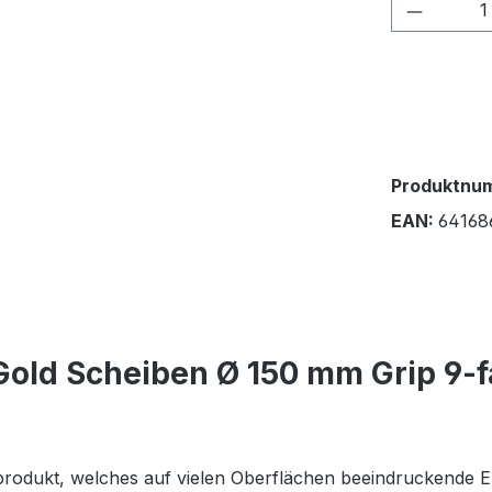
Produkt
Produktnu
EAN:
64168
old Scheiben Ø 150 mm Grip 9-f
ndprodukt, welches auf vielen Oberflächen beeindruckende E