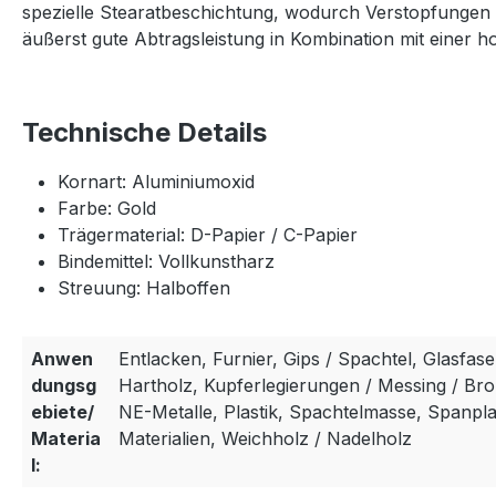
spezielle Stearatbeschichtung, wodurch Verstopfungen m
äußerst gute Abtragsleistung in Kombination mit einer ho
Technische Details
Kornart: Aluminiumoxid
Farbe: Gold
Trägermaterial: D-Papier / C-Papier
Bindemittel: Vollkunstharz
Streuung: Halboffen
Anwen
Entlacken, Furnier, Gips / Spachtel, Glasfase
dungsg
Hartholz, Kupferlegierungen / Messing / Bron
ebiete/
NE-Metalle, Plastik, Spachtelmasse, Spanpla
Materia
Materialien, Weichholz / Nadelholz
l: