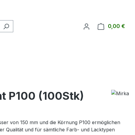
0,00 €
Ware
t P100 (100Stk)
messer von 150 mm und die Körnung P100 ermöglichen
ger Qualität und für sämtliche Farb- und Lacktypen