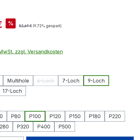
is:
€
%
Regulärer Preis:
52,69 €
(9.72% gespart)
. MwSt. zzgl. Versandkosten
swählen
Multihole
6-Loch
7-Loch
9-Loch
(Diese Option ist zurzeit nicht verfügbar.)
17-Loch
hlen
0
P80
P100
P120
P150
P180
P220
280
P320
P400
P500