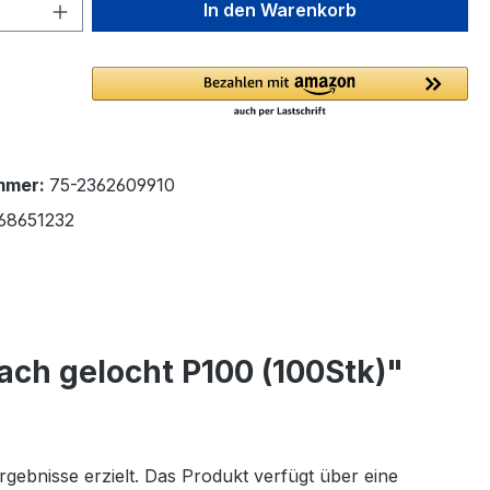
 Anzahl: Gib den gewünschten Wert ein 
In den Warenkorb
mmer:
75-2362609910
68651232
ach gelocht P100 (100Stk)"
rgebnisse erzielt. Das Produkt verfügt über eine