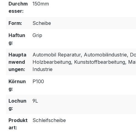
Durchm
150mm
esser:
Form:
Scheibe
Haftun
Grip
g:
Haupta
Automobil Reparatur, Automobilindustrie, Do 
nwend
Holzbearbeitung, Kunststoffbearbeitung, Ma
ungen:
Industrie
Körnun
P100
g:
Lochun
9L
g:
Produkt
Schleifscheibe
art: