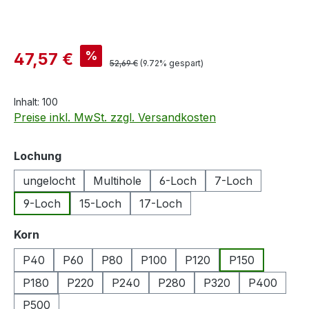
Verkaufspreis:
%
47,57 €
Regulärer Preis:
52,69 €
(9.72% gespart)
Inhalt:
100
Preise inkl. MwSt. zzgl. Versandkosten
auswählen
Lochung
ungelocht
Multihole
6-Loch
7-Loch
9-Loch
15-Loch
17-Loch
auswählen
Korn
P40
P60
P80
P100
P120
P150
P180
P220
P240
P280
P320
P400
P500