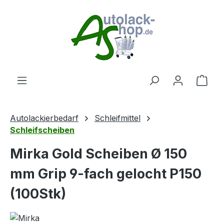
Zum Hauptinhalt springen
Ware
Autolackierbedarf
Schleifmittel
Schleifscheiben
Mirka Gold Scheiben Ø 150
mm Grip 9-fach gelocht P150
(100Stk)