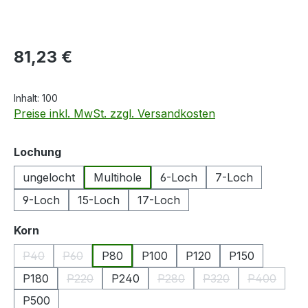
Regulärer Preis:
81,23 €
Inhalt:
100
Preise inkl. MwSt. zzgl. Versandkosten
auswählen
Lochung
ungelocht
Multihole
6-Loch
7-Loch
9-Loch
15-Loch
17-Loch
auswählen
Korn
P40
P60
P80
P100
P120
P150
(Diese Option ist zurzeit nicht verfügbar.)
(Diese Option ist zurzeit nicht verfügbar.)
P180
P220
P240
P280
P320
P400
(Diese Option ist zurzeit nicht verfügbar.)
(Diese Option ist zurzeit nicht
(Diese Option ist zur
(Diese Opt
P500