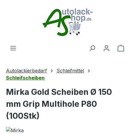
Zum Hauptinhalt springen
Ware
Autolackierbedarf
Schleifmittel
Schleifscheiben
Mirka Gold Scheiben Ø 150
mm Grip Multihole P80
(100Stk)