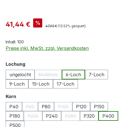
Verkaufspreis:
%
41,44 €
Regulärer Preis:
47,92 €
(13.52% gespart)
Inhalt:
100
Preise inkl. MwSt. zzgl. Versandkosten
auswählen
Lochung
ungelocht
Multihole
6-Loch
7-Loch
(Diese Option ist zurzeit nicht verfügbar.)
9-Loch
15-Loch
17-Loch
auswählen
Korn
P40
P60
P80
P100
P120
P150
(Diese Option ist zurzeit nicht verfügbar.)
(Diese Option ist zurzeit nicht ver
P180
P220
P240
P280
P320
P400
(Diese Option ist zurzeit nicht verfügbar.)
(Diese Option ist zurzeit nicht
P500