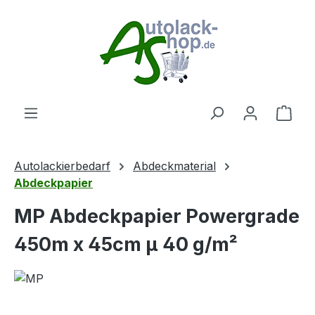
Zum Hauptinhalt springen
Ware
Autolackierbedarf
Abdeckmaterial
Abdeckpapier
MP Abdeckpapier Powergrade
450m x 45cm µ 40 g/m²