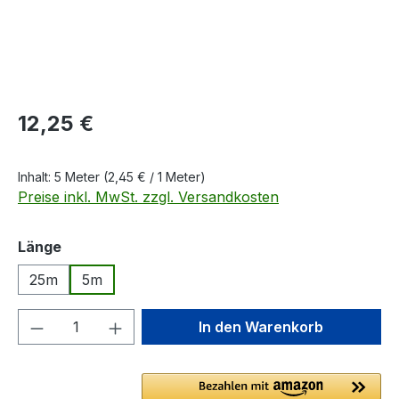
Regulärer Preis:
12,25 €
Inhalt:
5 Meter
(2,45 € / 1 Meter)
Preise inkl. MwSt. zzgl. Versandkosten
auswählen
Länge
25m
5m
Produkt Anzahl: Gib den gewünschten We
In den Warenkorb