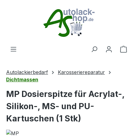
Zum Hauptinhalt springen
Ware
Autolackierbedarf
Karosseriereparatur
Dichtmassen
MP Dosierspitze für Acrylat-,
Silikon-, MS- und PU-
Kartuschen (1 Stk)