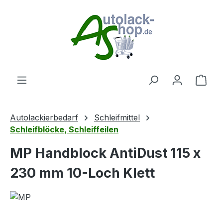
Zum Hauptinhalt springen
Ware
Autolackierbedarf
Schleifmittel
Schleifblöcke, Schleiffeilen
MP Handblock AntiDust 115 x
230 mm 10-Loch Klett