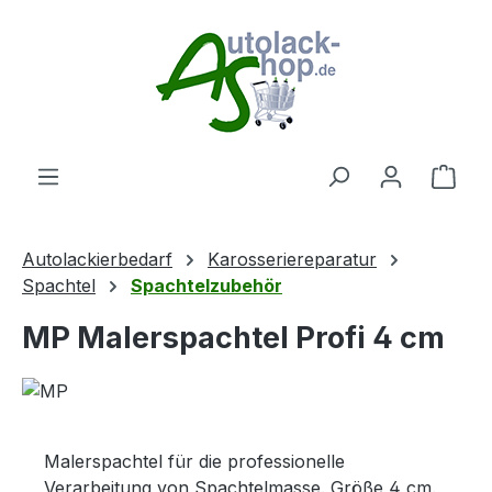
Zum Hauptinhalt springen
Ware
Autolackierbedarf
Karosseriereparatur
Spachtel
Spachtelzubehör
MP Malerspachtel Profi 4 cm
Malerspachtel für die professionelle
Verarbeitung von Spachtelmasse. Größe 4 cm.