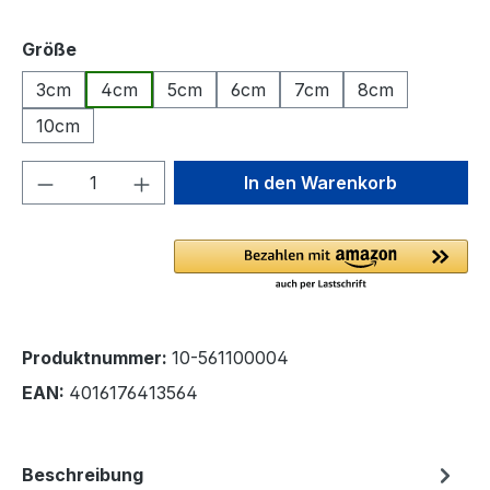
auswählen
Größe
3cm
4cm
5cm
6cm
7cm
8cm
10cm
Produkt Anzahl: Gib den gewünschten We
In den Warenkorb
Produktnummer:
10-561100004
EAN:
4016176413564
Beschreibung