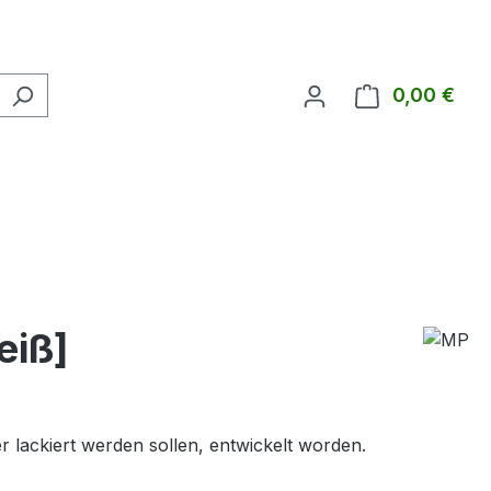
0,00 €
Ware
eiß]
er lackiert werden sollen, entwickelt worden.