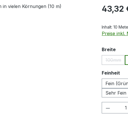
Regulärer Pr
43,32 
Inhalt:
10 Met
Preise inkl
ausw
Breite
100mm
(Diese O
au
Feinheit
Fein (Grü
Sehr Fein 
Produkt