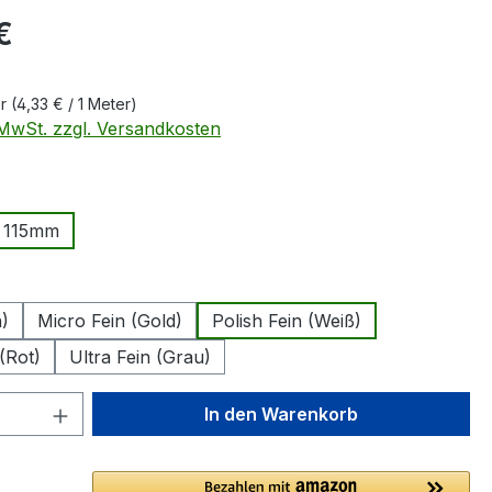
eis:
€
er
(4,33 € / 1 Meter)
. MwSt. zzgl. Versandkosten
ählen
115mm
ption ist zurzeit nicht verfügbar.)
swählen
n)
Micro Fein (Gold)
Polish Fein (Weiß)
(Rot)
Ultra Fein (Grau)
 Anzahl: Gib den gewünschten Wert ein 
In den Warenkorb