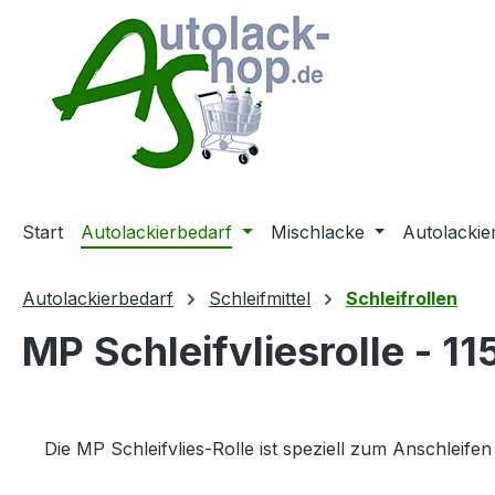
m Hauptinhalt springen
Zur Suche springen
Zur Hauptnavigation springen
Start
Autolackierbedarf
Mischlacke
Autolackie
Autolackierbedarf
Schleifmittel
Schleifrollen
MP Schleifvliesrolle - 1
Die MP Schleifvlies-Rolle ist speziell zum Anschleife