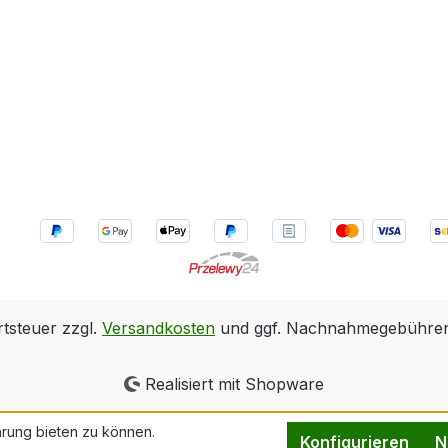
rtsteuer zzgl.
Versandkosten
und ggf. Nachnahmegebühren,
Realisiert mit Shopware
rung bieten zu können.
Konfigurieren
N