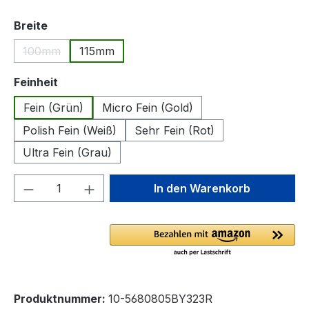
auswählen
Breite
100mm
115mm
(Diese Option ist zurzeit nicht verfügbar.)
auswählen
Feinheit
Fein (Grün)
Micro Fein (Gold)
Polish Fein (Weiß)
Sehr Fein (Rot)
Ultra Fein (Grau)
Produkt Anzahl: Gib den gewünschten We
In den Warenkorb
Produktnummer:
10-5680805BY323R