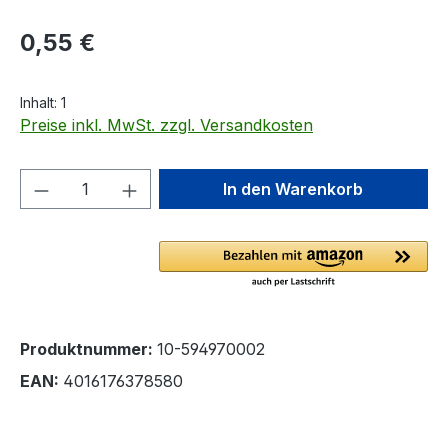
Regulärer Preis:
0,55 €
Inhalt:
1
Preise inkl. MwSt. zzgl. Versandkosten
Produkt Anzahl: Gib den gewünschten We
In den Warenkorb
Produktnummer:
10-594970002
EAN:
4016176378580