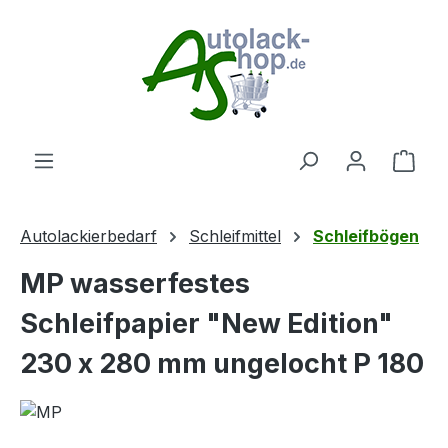
Zum Hauptinhalt springen
Ware
Autolackierbedarf
Schleifmittel
Schleifbögen
MP wasserfestes
Schleifpapier "New Edition"
230 x 280 mm ungelocht P 180