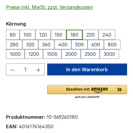
Preise inkl. MwSt. zzgl. Versandkosten
auswählen
Körnung
80
100
120
150
180
220
240
280
320
360
400
500
600
800
1000
1200
1500
2000
2500
3000
Produkt Anzahl: Gib den gewünschten We
In den Warenkorb
Produktnummer:
10-569260180
EAN:
4016176164350