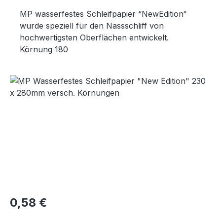
MP wasserfestes Schleifpapier “NewEdition“
wurde speziell für den Nassschliff von
hochwertigsten Oberflächen entwickelt.
Körnung 180
Bildergalerie überspringen
Regulärer Preis:
0,58 €