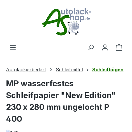
Zum Hauptinhalt springen
Ware
Autolackierbedarf
Schleifmittel
Schleifbögen
MP wasserfestes
Schleifpapier "New Edition"
230 x 280 mm ungelocht P
400