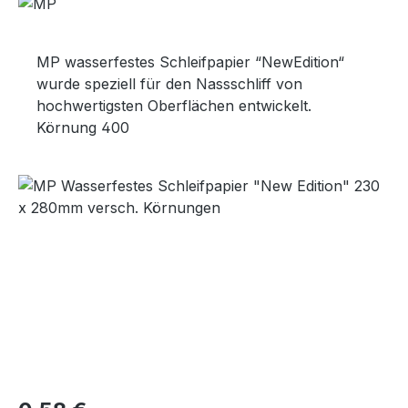
MP wasserfestes Schleifpapier “NewEdition“
wurde speziell für den Nassschliff von
hochwertigsten Oberflächen entwickelt.
Körnung 400
Bildergalerie überspringen
Regulärer Preis: