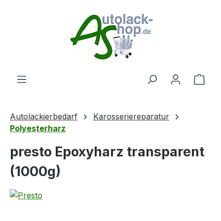
Zum Hauptinhalt springen
Ware
Autolackierbedarf
Karosseriereparatur
Polyesterharz
presto Epoxyharz transparent
(1000g)