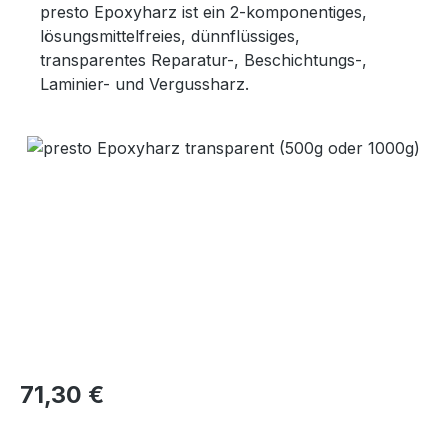
presto Epoxyharz ist ein 2-komponentiges,
lösungsmittelfreies, dünnflüssiges,
transparentes Reparatur-, Beschichtungs-,
Laminier- und Vergussharz.
Bildergalerie überspringen
Regulärer Preis:
71,30 €