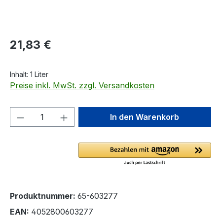
Regulärer Preis:
21,83 €
Inhalt:
1 Liter
Preise inkl. MwSt. zzgl. Versandkosten
Produkt Anzahl: Gib den gewünschten We
In den Warenkorb
Produktnummer:
65-603277
EAN:
4052800603277