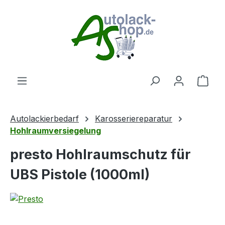
Zum Hauptinhalt springen
Ware
Autolackierbedarf
Karosseriereparatur
Hohlraumversiegelung
presto Hohlraumschutz für
UBS Pistole (1000ml)