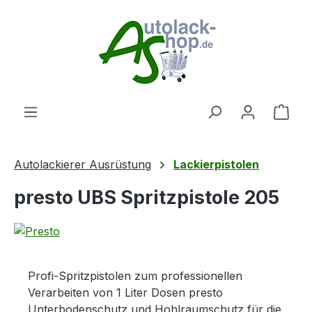
Zum Hauptinhalt springen
Ware
Autolackierer Ausrüstung
Lackierpistolen
presto UBS Spritzpistole 205
Profi-Spritzpistolen zum professionellen
Verarbeiten von 1 Liter Dosen presto
Unterbodenschutz und Hohlraumschutz für die