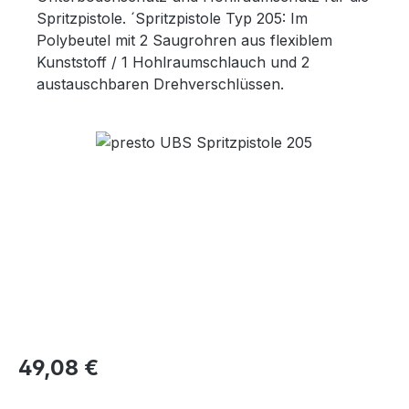
Spritzpistole. ´Spritzpistole Typ 205: Im
Polybeutel mit 2 Saugrohren aus flexiblem
Kunststoff / 1 Hohlraumschlauch und 2
austauschbaren Drehverschlüssen.
Bildergalerie überspringen
Regulärer Preis:
49,08 €