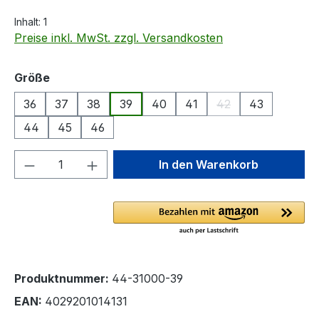
Inhalt:
1
Preise inkl. MwSt. zzgl. Versandkosten
auswählen
Größe
36
37
38
39
40
41
42
43
(Diese Option ist zur
44
45
46
Produkt Anzahl: Gib den gewünschten We
In den Warenkorb
Produktnummer:
44-31000-39
EAN:
4029201014131