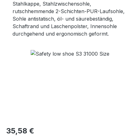
Stahlkappe, Stahlzwischensohle,
rutschhemmende 2-Schichten-PUR-Laufsohle,
Sohle antistatisch, öl- und säurebeständig,
Schaftrand und Laschenpolster, Innensohle
durchgehend und ergonomisch geformt.
Bildergalerie überspringen
Regulärer Preis:
35,58 €